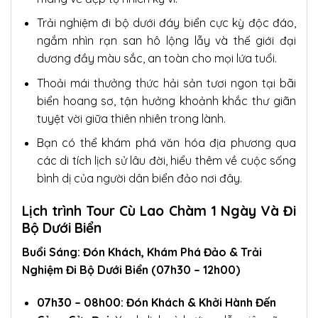
Trải nghiệm đi bộ dưới đáy biển cực kỳ độc đáo,
ngắm nhìn rạn san hô lộng lẫy và thế giới đại
dương đầy màu sắc, an toàn cho mọi lứa tuổi.
Thoải mái thưởng thức hải sản tươi ngon tại bãi
biển hoang sơ, tận hưởng khoảnh khắc thư giãn
tuyệt vời giữa thiên nhiên trong lành.
Bạn có thể khám phá văn hóa địa phương qua
các di tích lịch sử lâu đời, hiểu thêm về cuộc sống
bình dị của người dân biển đảo nơi đây.
Lịch trình Tour Cù Lao Chàm 1 Ngày Và Đi
Bộ Dưới Biển
Buổi Sáng: Đón Khách, Khám Phá Đảo & Trải
Nghiệm Đi Bộ Dưới Biển (07h30 – 12h00)
07h30 – 08h00: Đón Khách & Khởi Hành Đến