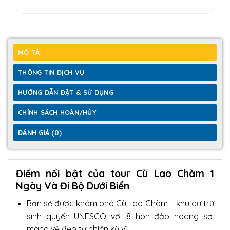
MÔ TẢ
THÔNG TIN DỊCH VỤ
HƯỚNG DẪN ĐẶT & SỬ DỤNG
CHÍNH SÁCH HOÀN/HỦY
ĐÁNH GIÁ (0)
Điểm nổi bật của tour Cù Lao Chàm 1
Ngày Và Đi Bộ Dưới Biển
Bạn sẽ được khám phá Cù Lao Chàm – khu dự trữ
sinh quyển UNESCO với 8 hòn đảo hoang sơ,
mang vẻ đẹp tự nhiên kỳ vĩ.