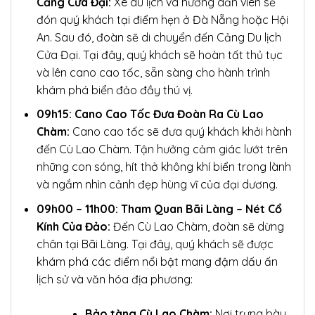
Cảng Cửa Đại:
Xe du lịch và hướng dẫn viên sẽ
đón quý khách tại điểm hẹn ở Đà Nẵng hoặc Hội
An. Sau đó, đoàn sẽ di chuyển đến Cảng Du lịch
Cửa Đại. Tại đây, quý khách sẽ hoàn tất thủ tục
và lên cano cao tốc, sẵn sàng cho hành trình
khám phá biển đảo đầy thú vị.
09h15: Cano Cao Tốc Đưa Đoàn Ra Cù Lao
Chàm:
Cano cao tốc sẽ đưa quý khách khởi hành
đến Cù Lao Chàm. Tận hưởng cảm giác lướt trên
những con sóng, hít thở không khí biển trong lành
và ngắm nhìn cảnh đẹp hùng vĩ của đại dương.
09h00 – 11h00: Tham Quan Bãi Làng – Nét Cổ
Kính Của Đảo:
Đến Cù Lao Chàm, đoàn sẽ dừng
chân tại Bãi Làng. Tại đây, quý khách sẽ được
khám phá các điểm nổi bật mang đậm dấu ấn
lịch sử và văn hóa địa phương:
Bảo tàng Cù Lao Chàm:
Nơi trưng bày