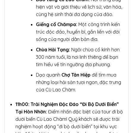
hiện vật và giới thiệu về lịch sử, văn hóa,
cùng hệ sinh thái đa dạng của đảo.
Giếng cổ Chămpa:
Một công trình kiến
trúc độc đáo, huyền bí, gắn liền với đời
sống của người dân bản địa.
Chùa Hải Tạng:
Ngôi chùa cổ kính hơn
300 năm tuổi, là nơi linh thiêng để bạn
tìm hiểu về tín ngưỡng địa phương.
Dạo quanh
Chợ Tân Hiệp
để tìm mua
những loại hải sản tươi ngon, đặc trưng
của Cù Lao Chàm.
11h00: Trải Nghiệm Độc Đáo “Đi Bộ Dưới Biển”
Tại Hòn Nhờn:
Điểm nhấn đặc biệt của tour đi bộ
dưới biển Cù Lao Chàm! Quý khách sẽ được trải
nghiệm hoạt động “đi bộ dưới biển” tại khu vực