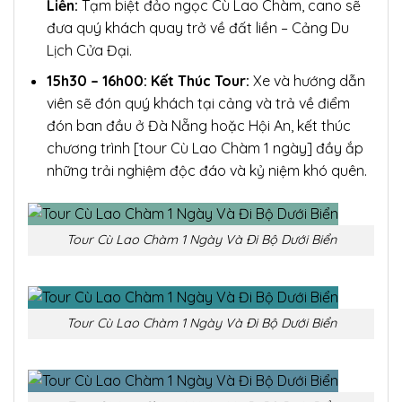
Liền:
Tạm biệt đảo ngọc Cù Lao Chàm, cano sẽ
đưa quý khách quay trở về đất liền – Cảng Du
Lịch Cửa Đại.
15h30 – 16h00: Kết Thúc Tour:
Xe và hướng dẫn
viên sẽ đón quý khách tại cảng và trả về điểm
đón ban đầu ở Đà Nẵng hoặc Hội An, kết thúc
chương trình [tour Cù Lao Chàm 1 ngày] đầy ắp
những trải nghiệm độc đáo và kỷ niệm khó quên.
Tour Cù Lao Chàm 1 Ngày Và Đi Bộ Dưới Biển
Tour Cù Lao Chàm 1 Ngày Và Đi Bộ Dưới Biển