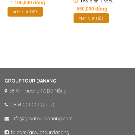
Thời gian: 1 ngày
1,100,000
đồng
550,000
đồng
XEM CHI TIẾT
XEM CHI TIẾT
GROUPTOUR DANANG
38 An Thượng 17, Đà Nẵng
0854 001 001 (Zalo)
info@groutourdanang.com
fb.com/grouptourdanang