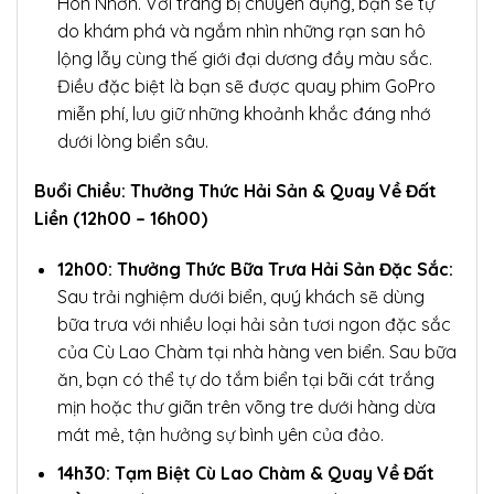
Hòn Nhờn. Với trang bị chuyên dụng, bạn sẽ tự
do khám phá và ngắm nhìn những rạn san hô
lộng lẫy cùng thế giới đại dương đầy màu sắc.
Điều đặc biệt là bạn sẽ được quay phim GoPro
miễn phí, lưu giữ những khoảnh khắc đáng nhớ
dưới lòng biển sâu.
Buổi Chiều: Thưởng Thức Hải Sản & Quay Về Đất
Liền (12h00 – 16h00)
12h00: Thưởng Thức Bữa Trưa Hải Sản Đặc Sắc:
Sau trải nghiệm dưới biển, quý khách sẽ dùng
bữa trưa với nhiều loại hải sản tươi ngon đặc sắc
của Cù Lao Chàm tại nhà hàng ven biển. Sau bữa
ăn, bạn có thể tự do tắm biển tại bãi cát trắng
mịn hoặc thư giãn trên võng tre dưới hàng dừa
mát mẻ, tận hưởng sự bình yên của đảo.
14h30: Tạm Biệt Cù Lao Chàm & Quay Về Đất