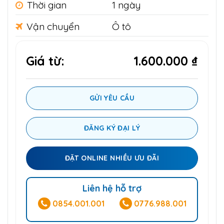
Thời gian
1 ngày
Vận chuyển
Ô tô
Giá từ:
1.600.000 ₫
GỬI YÊU CẦU
ĐĂNG KÝ ĐẠI LÝ
ĐẶT ONLINE NHIỀU ƯU ĐÃI
Liên hệ hỗ trợ
0854.001.001
0776.988.001