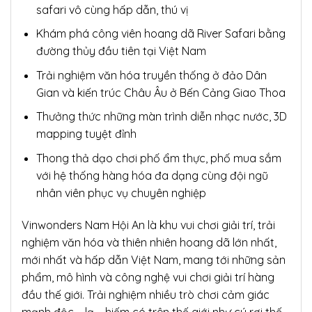
safari vô cùng hấp dẫn, thú vị
Khám phá công viên hoang dã River Safari bằng
đường thủy đầu tiên tại Việt Nam
Trải nghiệm văn hóa truyền thống ở đảo Dân
Gian và kiến trúc Châu Âu ở Bến Cảng Giao Thoa
Thưởng thức những màn trình diễn nhạc nước, 3D
mapping tuyệt đỉnh
Thong thả dạo chơi phố ẩm thực, phố mua sắm
với hệ thống hàng hóa đa dạng cùng đội ngũ
nhân viên phục vụ chuyên nghiệp
Vinwonders Nam Hội An là khu vui chơi giải trí, trải
nghiệm văn hóa và thiên nhiên hoang dã lớn nhất,
mới nhất và hấp dẫn Việt Nam, mang tới những sản
phẩm, mô hình và công nghệ vui chơi giải trí hàng
đầu thế giới. Trải nghiệm nhiều trò chơi cảm giác
mạnh độc – lạ – hiếm có trên thế giới như cú rơi thế