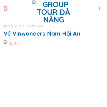
Skip
to
content
TRANG CHỦ
/
VÉ VUI CHƠI
Vé Vinwonders Nam Hội An