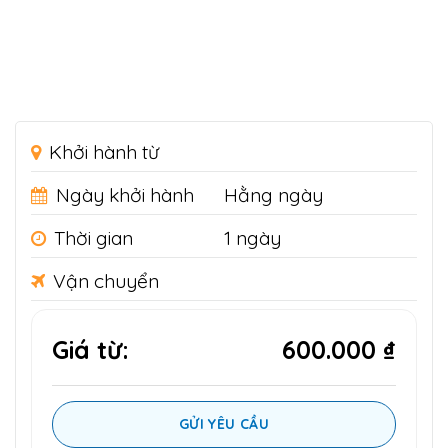
Khởi hành từ
Ngày khởi hành
Hằng ngày
Thời gian
1 ngày
Vận chuyển
Giá từ:
600.000 ₫
GỬI YÊU CẦU