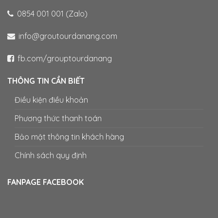
0854 001 001 (Zalo)
info@groutourdanang.com
fb.com/grouptourdanang
THÔNG TIN CẦN BIẾT
Điều kiện điều khoản
Phương thức thanh toán
Bảo mật thông tin khách hàng
Chính sách quy định
FANPAGE FACEBOOK